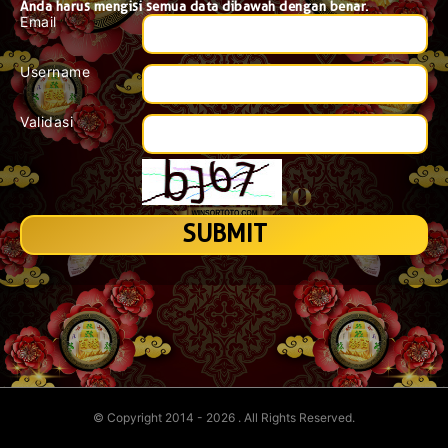
Anda harus mengisi semua data dibawah dengan benar.
Email
Username
Validasi
© Copyright 2014 - 2026
. All Rights Reserved.